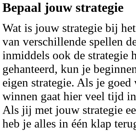
Bepaal jouw strategie
Wat is jouw strategie bij he
van verschillende spellen de
inmiddels ook de strategie 
gehanteerd, kun je beginne
eigen strategie. Als je goed
winnen gaat hier veel tijd in
Als jij met jouw strategie e
heb je alles in één klap ter