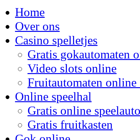
Home
Over ons
Casino spelletjes
Gratis gokautomaten o
Video slots online
Fruitautomaten online
Online speelhal
Gratis online speelaut
Gratis fruitkasten
Gok online