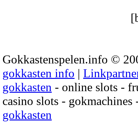
[
Gokkastenspelen.info © 20
gokkasten info
|
Linkpartne
gokkasten
- online slots - f
casino slots - gokmachines -
gokkasten