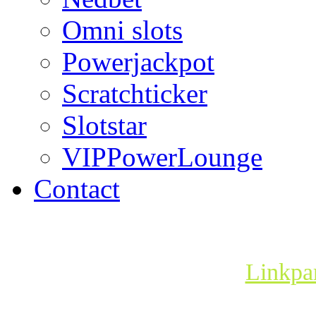
Omni slots
Powerjackpot
Scratchticker
Slotstar
VIPPowerLounge
Contact
Linkpa