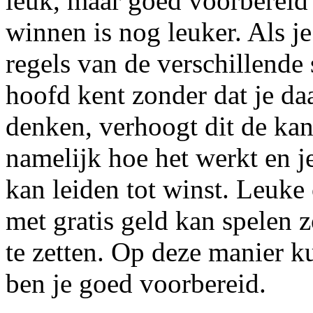
leuk, maar goed voorbereid
winnen is nog leuker. Als je
regels van de verschillende s
hoofd kent zonder dat je daa
denken, verhoogt dit de kan
namelijk hoe het werkt en je
kan leiden tot winst. Leuke 
met gratis geld kan spelen z
te zetten. Op deze manier k
ben je goed voorbereid.