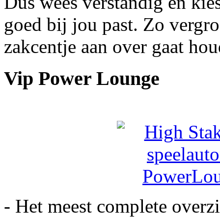
Dus wees verstandig en kies
goed bij jou past. Zo vergro
zakcentje aan over gaat hou
Vip Power Lounge
- Het meest complete overzi