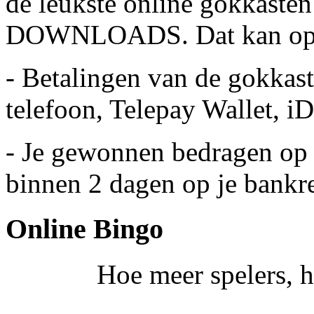
de leukste online gokkast
DOWNLOADS. Dat kan op on
- Betalingen van de gokkast
telefoon, Telepay Wallet, i
- Je gewonnen bedragen op 
binnen 2 dagen op je bankr
Online Bingo
Hoe meer spelers, h