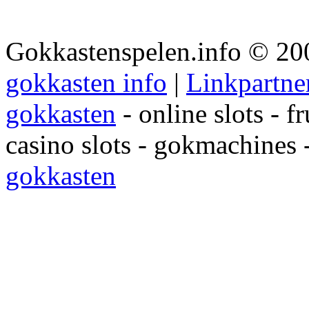
Gokkastenspelen.info © 20
gokkasten info
|
Linkpartne
gokkasten
- online slots - f
casino slots - gokmachines -
gokkasten