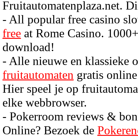
Fruitautomatenplaza.net. Dit 
- All popular free casino s
free
at Rome Casino. 1000+ 
download!
- Alle nieuwe en klassieke 
fruitautomaten
gratis online
Hier speel je op fruitautoma
elke webbrowser.
- Pokerroom reviews & bon
Online? Bezoek de
Pokereno