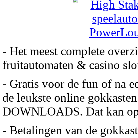
- Het meest complete overzi
fruitautomaten & casino sl
- Gratis voor de fun of na e
de leukste online gokkast
DOWNLOADS. Dat kan op on
- Betalingen van de gokkast