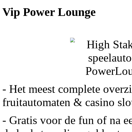
Vip Power Lounge
- Het meest complete overzi
fruitautomaten & casino sl
- Gratis voor de fun of na e