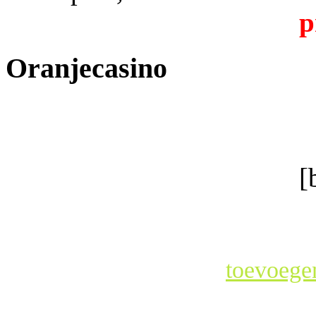
p
Oranjecasino
[
toevoegen