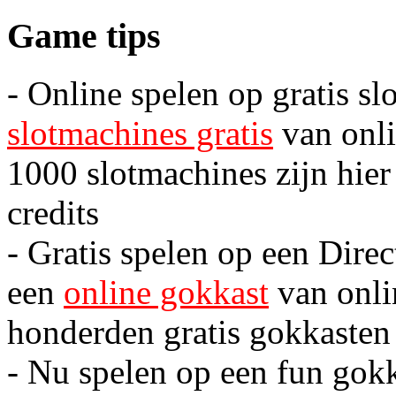
Game tips
- Online spelen op gratis sl
slotmachines gratis
van onli
1000 slotmachines zijn hier 
credits
- Gratis spelen op een Dire
een
online gokkast
van onli
honderden gratis gokkasten 
- Nu spelen op een fun gok