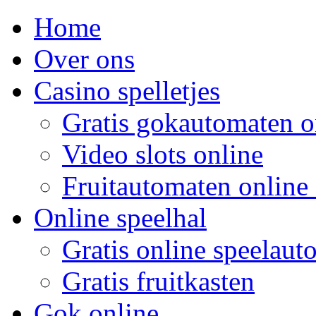
Home
Over ons
Casino spelletjes
Gratis gokautomaten o
Video slots online
Fruitautomaten online
Online speelhal
Gratis online speelaut
Gratis fruitkasten
Gok online