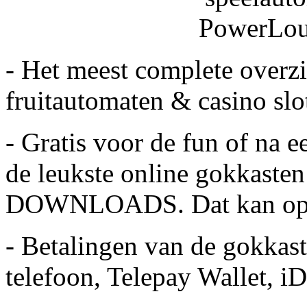
- Het meest complete overzi
fruitautomaten & casino sl
- Gratis voor de fun of na e
de leukste online gokkast
DOWNLOADS. Dat kan op on
- Betalingen van de gokkast
telefoon, Telepay Wallet, i