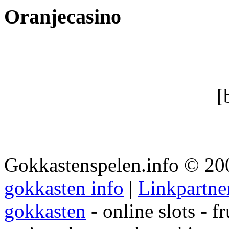
Oranjecasino
[
Gokkastenspelen.info © 20
gokkasten info
|
Linkpartne
gokkasten
- online slots - f