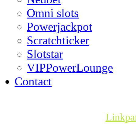
Omni slots
Powerjackpot
Scratchticker
Slotstar
VIPPowerLounge
Contact
Linkpa