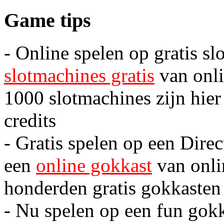
Game tips
- Online spelen op gratis sl
slotmachines gratis
van onli
1000 slotmachines zijn hier 
credits
- Gratis spelen op een Dire
een
online gokkast
van onli
honderden gratis gokkasten 
- Nu spelen op een fun gok