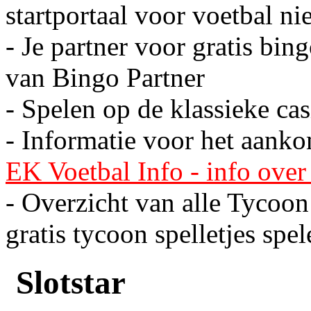
startportaal voor voetbal ni
- Je partner voor gratis bin
van Bingo Partner
- Spelen op de klassieke cas
- Informatie voor het aank
EK Voetbal Info - info over
- Overzicht van alle Tycoon
gratis tycoon spelletjes spel
Slotstar