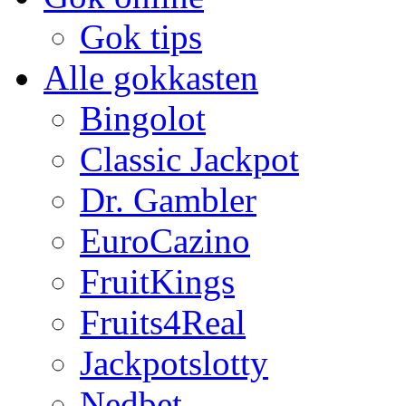
Gok tips
Alle gokkasten
Bingolot
Classic Jackpot
Dr. Gambler
EuroCazino
FruitKings
Fruits4Real
Jackpotslotty
Nedbet